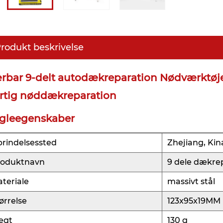
rodukt beskrivelse
rbar 9-delt autodækreparation Nødværktøje
rtig nøddækreparation
gleegenskaber
rindelsessted
Zhejiang, Kin
roduktnavn
9 dele dækre
teriale
massivt stål
ørrelse
123x95x19MM
ægt
130 g