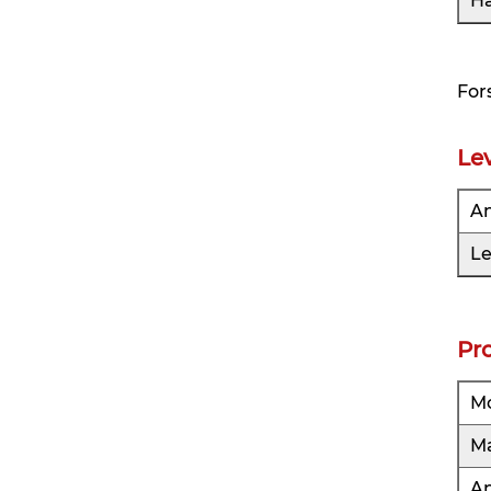
H
For
Le
An
Le
Pr
M
Ma
An