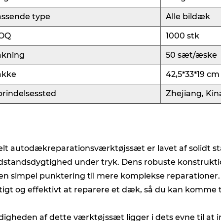
assende type
Alle bildæk
OQ
1000 stk
akning
50 sæt/æske
akke
42,5*33*19 cm
rindelsessted
Zhejiang, Kin
elt autodækreparationsværktøjssæt er lavet af solidt stå
standsdygtighed under tryk. Dens robuste konstruktion
 en simpel punktering til mere komplekse reparationer.
tigt og effektivt at reparere et dæk, så du kan komme
idigheden af ​​dette værktøjssæt ligger i dets evne til 