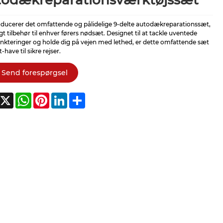
todækreparationsværktøjssæt
roducerer det omfattende og pålidelige 9-delte autodækreparationssæt,
igt tilbehør til enhver førers nødsæt. Designet til at tackle uventede
kteringer og holde dig på vejen med lethed, er dette omfattende sæt
-have til sikre rejser.
Send forespørgsel
acebook
X
WhatsApp
Pinterest
LinkedIn
Share