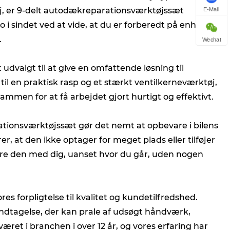
tøj, er 9-delt autodækreparationsværktøjssæt
E-Mail
ro i sindet ved at vide, at du er forberedt på enhver
.
Wechat
udvalgt til at give en omfattende løsning til
l en praktisk rasp og et stærkt ventilkerneværktøj,
sammen for at få arbejdet gjort hurtigt og effektivt.
ionsværktøjssæt gør det nemt at opbevare i bilens
, at den ikke optager for meget plads eller tilføjer
bære den med dig, uanset hvor du går, uden nogen
es forpligtelse til kvalitet og kundetilfredshed.
undtagelse, der kan prale af udsøgt håndværk,
æret i branchen i over 12 år, og vores erfaring har