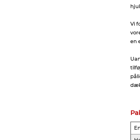
hju
Vi 
vor
en 
Uan
til
pål
dæk
Pa
Em