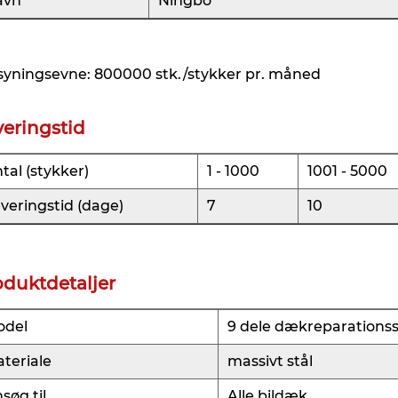
avn
Ningbo
syningsevne: 800000 stk./stykker pr. måned
veringstid
tal (stykker)
1 - 1000
1001 - 5000
veringstid (dage)
7
10
oduktdetaljer
odel
9 dele dækreparations
teriale
massivt stål
søg til
Alle bildæk