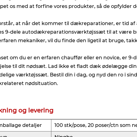
lpet os med at forfine vores produkter, så de opfylder 
forstår, at når det kommer til dækreparationer, er tid a
es 9-dele autodækreparationsværktøjssæt til at være b
erfaren mekaniker, vil du finde den ligetil at bruge, tak
set om du er en erfaren chauffør eller en novice, er 9
føjelse til dit nødsæt. Lad ikke et fladt dæk ødelægge 
idelige værktøjssæt. Bestil din i dag, og nyd den ro i sind
relateret nødsituation.
kning og levering
ballage detaljer
100 stk/pose, 20 poser/ctn som 