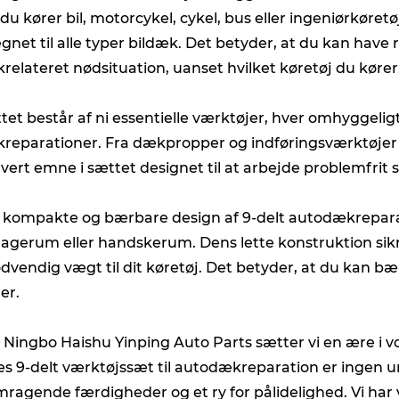
du kører bil, motorcykel, cykel, bus eller ingeniørkøre
egnet til alle typer bildæk. Det betyder, at du kan have 
relateret nødsituation, uanset hvilket køretøj du kører
tet består af ni essentielle værktøjer, hver omhyggeligt 
reparationer. Fra dækpropper og indføringsværktøjer ti
hvert emne i sættet designet til at arbejde problemfrit 
 kompakte og bærbare design af 9-delt autodækreparat
agerum eller handskerum. Dens lette konstruktion sikrer
dvendig vægt til dit køretøj. Det betyder, at du kan 
er.
 Ningbo Haishu Yinping Auto Parts sætter vi en ære i vor
es 9-delt værktøjssæt til autodækreparation er ingen 
mragende færdigheder og et ry for pålidelighed. Vi har v