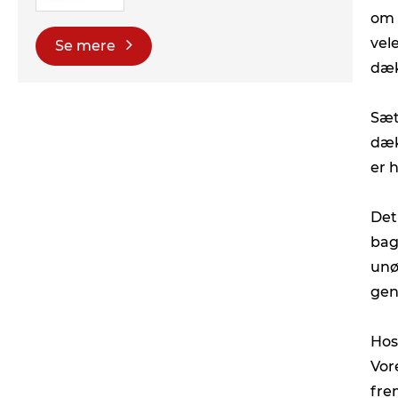
om 
vel
Se mere
dæk
Sæt
dæk
er 
Det
bag
unø
gen
Hos
Vor
fre