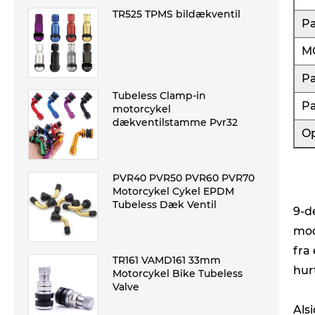
TR525 TPMS bildækventil
P
M
P
Tubeless Clamp-in
P
motorcykel
dækventilstamme Pvr32
Op
PVR40 PVR50 PVR60 PVR70
Motorcykel Cykel EPDM
Tubeless Dæk Ventil
9-d
mod
fra
TR161 VAMD161 33mm
hur
Motorcykel Bike Tubeless
Valve
Als