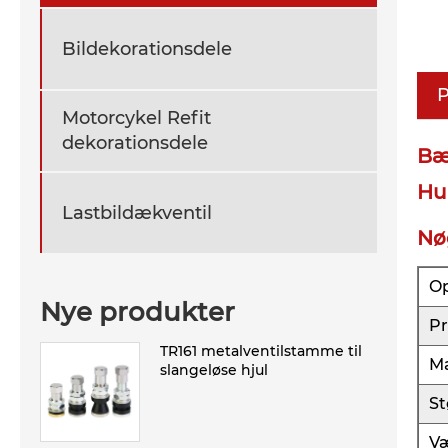
Bildekorationsdele
P
Motorcykel Refit
dekorationsdele
Bæ
Hu
Lastbildækventil
Nø
Op
Nye produkter
P
TR161 metalventilstamme til
Ma
slangeløse hjul
St
V