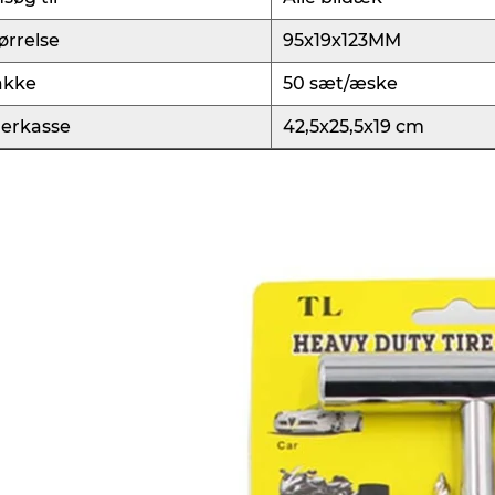
ørrelse
95x19x123MM
akke
50 sæt/æske
erkasse
42,5x25,5x19 cm