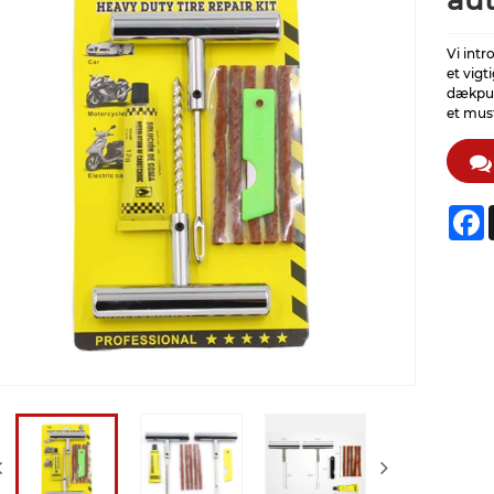
au
Vi int
et vigt
dækpun
et must
F