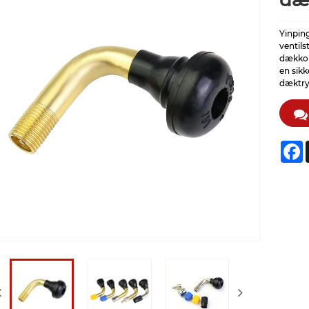
dæ
Yinpin
ventils
dækkonf
en sikk
dæktryk
F