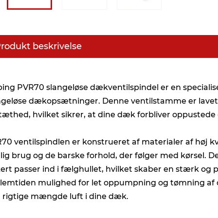
rodukt beskrivelse
ping PVR70 slangeløse dækventilspindel er en specialise
ngeløse dækopsætninger. Denne ventilstamme er lavet ti
ttæthed, hvilket sikrer, at dine dæk forbliver oppustede o
70 ventilspindlen er konstrueret af materialer af høj kv
lig brug og de barske forhold, der følger med kørsel. 
kert passer ind i fælghullet, hvilket skaber en stærk og p
lemtiden mulighed for let oppumpning og tømning af dæk
 rigtige mængde luft i dine dæk.