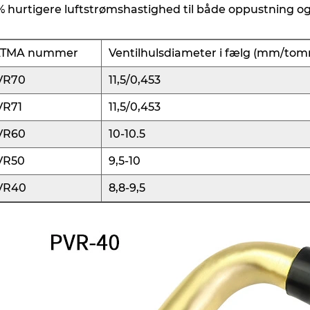
% hurtigere luftstrømshastighed til både oppustning og
ATMA nummer
Ventilhulsdiameter i fælg (mm/to
VR70
11,5/0,453
VR71
11,5/0,453
VR60
10-10.5
VR50
9,5-10
VR40
8,8-9,5