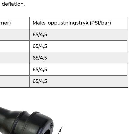
 deflation.
mmer)
Maks. oppustningstryk (PSI/bar)
65/4,5
65/4,5
65/4,5
65/4,5
65/4,5