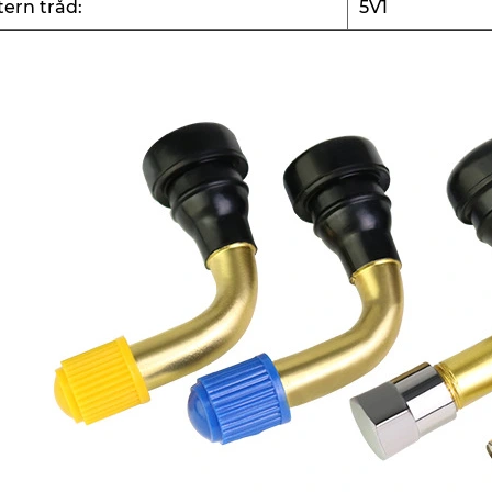
tern tråd:
5V1