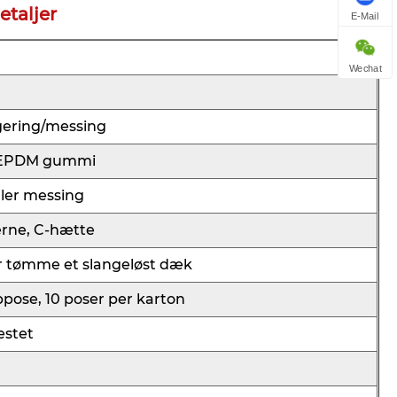
taljer
E-Mail
Wechat
ering/messing
EPDM gummi
ller messing
erne, C-hætte
r tømme et slangeløst dæk
ppose, 10 poser per karton
estet