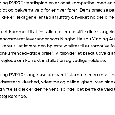
ping PVR70 ventilspindlen er også kompatibel med en bre
idigt og bekvemt valg for enhver fører. Dens præcise p
 ikke er lækager eller tab af lufttryk, hvilket holder di
 det kommer til at installere eller udskifte dine slange
renommeret leverandør som Ningbo Haishu Yinping Auto 
ikeret til at levere den højeste kvalitet til automotiv
 konkurrencedygtige priser. Vi tilbyder et bredt udvalg a
 vejlede om korrekt installation og vedligeholdelse.
ping PVR70 slangeløse dækventilstamme er en must-ha
dsætter sikkerhed, ydeevne og pålidelighed. Med sine
d vifte af dæk er denne ventilspindel det perfekte valg 
etøj kørende.