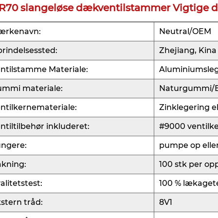
R70 slangeløse dækventilstammer Vigtige de
ærkenavn:
Neutral/OEM
rindelsessted:
Zhejiang, Kina
ntilstamme Materiale:
Aluminiumsleg
mmi materiale:
Naturgummi/
ntilkernemateriale:
Zinklegering e
ntiltilbehør inkluderet:
#9000 ventilk
ngere:
pumpe op elle
kning:
100 stk per op
alitetstest:
100 % lækaget
stern tråd:
8V1