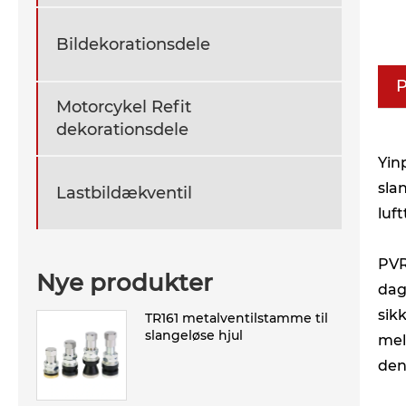
Bildekorationsdele
P
Motorcykel Refit
dekorationsdele
Yin
sla
Lastbildækventil
luf
PVR
Nye produkter
dag
sik
TR161 metalventilstamme til
slangeløse hjul
mel
den