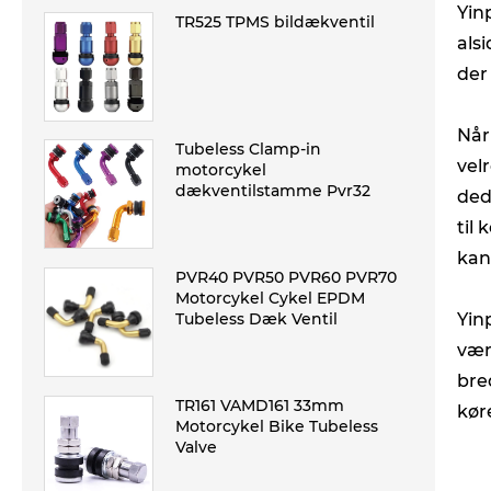
Yin
TR525 TPMS bildækventil
als
der
Når
Tubeless Clamp-in
vel
motorcykel
dækventilstamme Pvr32
ded
til
kan
PVR40 PVR50 PVR60 PVR70
Motorcykel Cykel EPDM
Tubeless Dæk Ventil
Yin
vær
bre
TR161 VAMD161 33mm
kør
Motorcykel Bike Tubeless
Valve