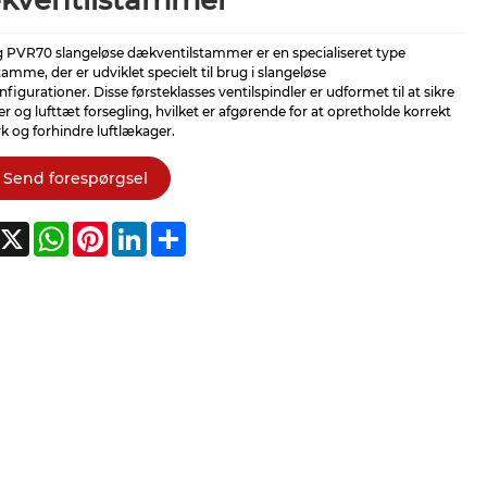
kventilstammer
g PVR70 slangeløse dækventilstammer er en specialiseret type
tamme, der er udviklet specielt til brug i slangeløse
igurationer. Disse førsteklasses ventilspindler er udformet til at sikre
er og lufttæt forsegling, hvilket er afgørende for at opretholde korrekt
 og forhindre luftlækager.
Send forespørgsel
acebook
X
WhatsApp
Pinterest
LinkedIn
Share