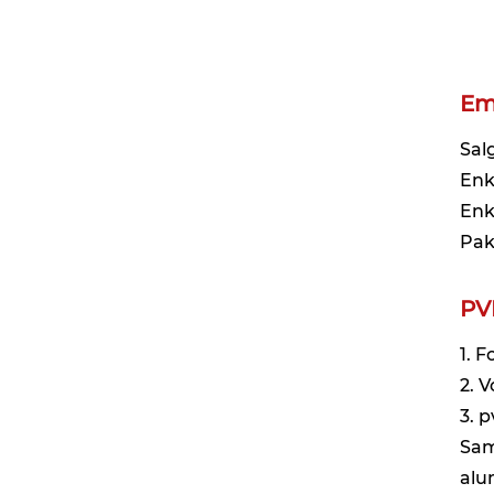
Em
Sal
Enk
Enk
Pak
PV
1. 
2. 
3. 
Sam
alu