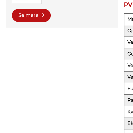
PV
Se mere
M
Op
Ve
Gu
Ve
Ve
Fu
Pa
Kv
Ek