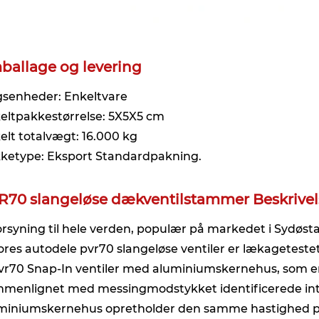
ballage og levering
gsenheder: Enkeltvare
eltpakkestørrelse: 5X5X5 cm
elt totalvægt: 16.000 kg
ketype: Eksport Standardpakning.
R70 slangeløse dækventilstammer Beskrivel
Forsyning til hele verden, populær på markedet i Sydøst
Vores autodele pvr70 slangeløse ventiler er lækagetestet
pvr70 Snap-In ventiler med aluminiumskernehus, som er
menlignet med messingmodstykket identificerede inter
miniumskernehus opretholder den samme hastighed på 2